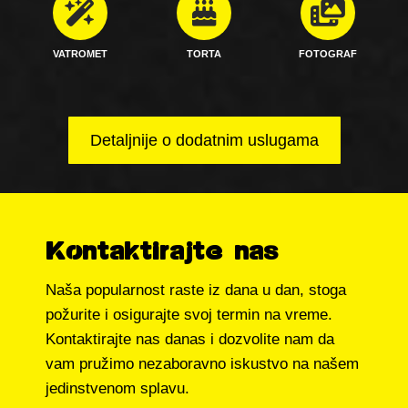
VATROMET
TORTA
FOTOGRAF
Detaljnije o dodatnim uslugama
Kontaktirajte nas
Naša popularnost raste iz dana u dan, stoga
požurite i osigurajte svoj termin na vreme.
Kontaktirajte nas danas i dozvolite nam da
vam pružimo nezaboravno iskustvo na našem
jedinstvenom splavu.