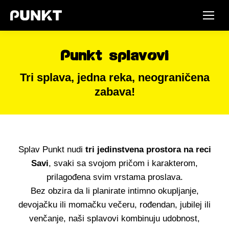
Punkt splavovi
Tri splava, jedna reka, neograničena
zabava!
Splav Punkt nudi
tri jedinstvena prostora na reci
Savi
, svaki sa svojom pričom i karakterom,
prilagođena svim vrstama proslava.
Bez obzira da li planirate intimno okupljanje,
devojačku ili momačku večeru, rođendan, jubilej ili
venčanje, naši splavovi kombinuju udobnost,