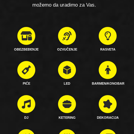
možemo da uradimo za Vas.
OBEZBEĐENJE
OZVUČENJE
RASVETA
PIĆE
LED
BARMEN/KONOBAR
DJ
KETERING
DEKORACIJA