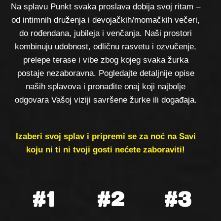
Na splavu Punkt svaka proslava dobija svoj ritam –
od intimnih druženja i devojačkih/momačkih večeri,
do rođendana, jubileja i venčanja. Naši prostori
kombinuju udobnost, odličnu rasvetu i ozvučenje,
prelepe terase i vibe zbog kojeg svaka žurka
postaje nezaboravna. Pogledajte detaljnije opise
naših splavova i pronađite onaj koji najbolje
odgovara Vašoj viziji savršene žurke ili događaja.
Izaberi svoj splav i pripremi se za noć na Savi
koju ni ti ni tvoji gosti nećete zaboraviti!
#1
#2
#3