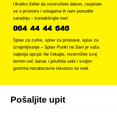
Ukoliko želite da rezervišete datum, raspitate
se o prostoru i uslugama ili nam ponudite
saradnju – kontaktirajte nas!
064 44 44 646
Splav za zurke, splav za proslave, splav za
iznajmljivanje – Splav Punkt na Savi je vaša
najbolja opcija! Ne čekajte, rezervišite svoj
termin već danas i priuštite sebi i svojim
gostima nezaboravno iskustvo na vodi.
Pošaljite upit