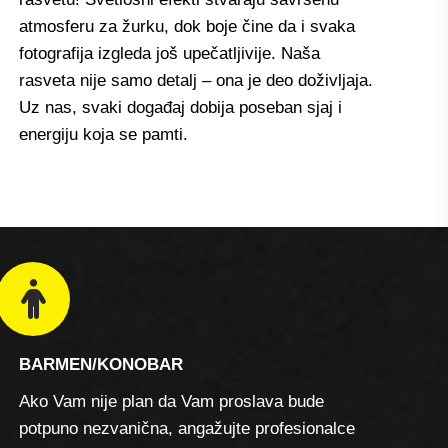
atmosferu za žurku, dok boje čine da i svaka
fotografija izgleda još upečatljivije. Naša
rasveta nije samo detalj – ona je deo doživljaja.
Uz nas, svaki događaj dobija poseban sjaj i
energiju koja se pamti.
BARMEN/KONOBAR
Ako Vam nije plan da Vam proslava bude
potpuno nezvanična, angažujte profesionalce