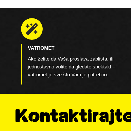
VATROMET
Ako želite da Vaša proslava zablista, ili
jednostavno volite da gledate spektakl –
vatromet je sve što Vam je potrebno.
Kontaktirajt