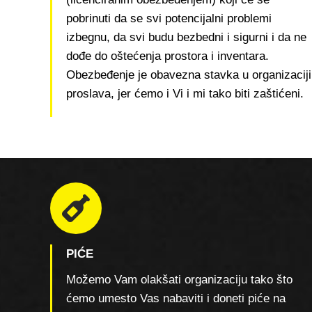
pobrinuti da se svi potencijalni problemi
izbegnu, da svi budu bezbedni i sigurni i da ne
dođe do oštećenja prostora i inventara.
Obezbeđenje je obavezna stavka u organizaciji
proslava, jer ćemo i Vi i mi tako biti zaštićeni.
PIĆE
Možemo Vam olakšati organizaciju tako što
ćemo umesto Vas nabaviti i doneti piće na