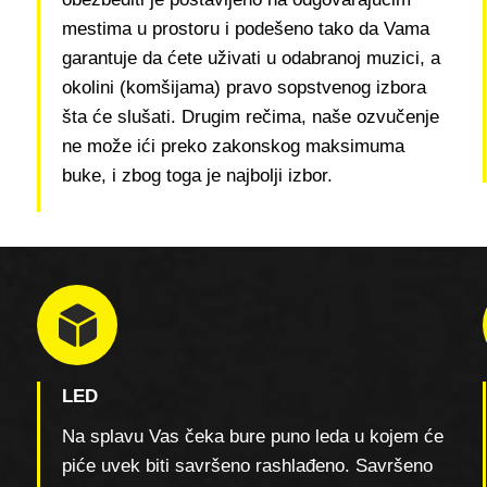
mestima u prostoru i podešeno tako da Vama
garantuje da ćete uživati u odabranoj muzici, a
okolini (komšijama) pravo sopstvenog izbora
šta će slušati. Drugim rečima, naše ozvučenje
ne može ići preko zakonskog maksimuma
buke, i zbog toga je najbolji izbor.
LED
Na splavu Vas čeka bure puno leda u kojem će
piće uvek biti savršeno rashlađeno. Savršeno