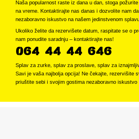
Naša popularnost raste iz dana u dan, stoga požurite 
na vreme. Kontaktirajte nas danas i dozvolite nam d
nezaboravno iskustvo na našem jedinstvenom splavu
Ukoliko želite da rezervišete datum, raspitate se o pr
nam ponudite saradnju – kontaktirajte nas!
064 44 44 646
Splav za zurke, splav za proslave, splav za iznajmlj
Savi je vaša najbolja opcija! Ne čekajte, rezervišite 
priuštite sebi i svojim gostima nezaboravno iskustvo 