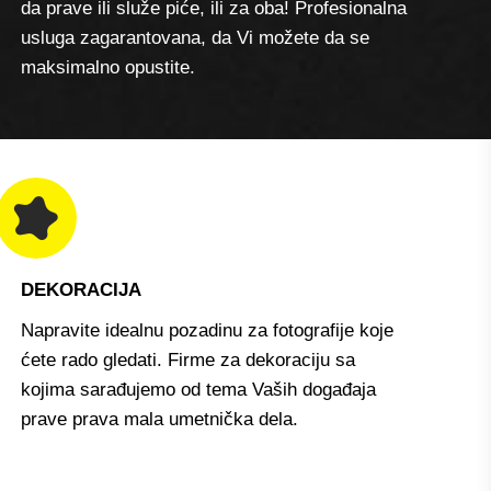
da prave ili služe piće, ili za oba! Profesionalna
usluga zagarantovana, da Vi možete da se
maksimalno opustite.
DEKORACIJA
Napravite idealnu pozadinu za fotografije koje
ćete rado gledati. Firme za dekoraciju sa
kojima sarađujemo od tema Vaših događaja
prave prava mala umetnička dela.