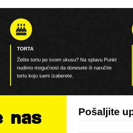
TORTA
Želite tortu po svom ukusu? Na splavu Punkt
nudimo mogućnost da donesete ili naručite
tortu koju sami izaberete.
Pošaljite up
e nas