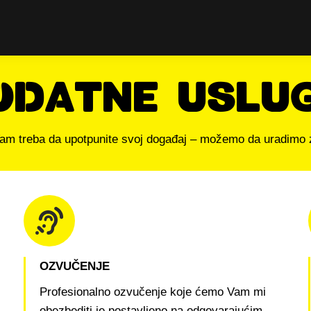
ODATNE USLU
am treba da upotpunite svoj događaj – možemo da uradimo 
OZVUČENJE
Profesionalno ozvučenje koje ćemo Vam mi
obezbediti je postavljeno na odgovarajućim