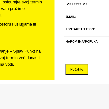
i osigurajte svoj termin
IME I PREZIME:
a vam pružimo
.
EMAIL:
ostoru i uslugama ili
KONTAKT TELEFON:
NAPOMENA/PORUKA:
ivanje – Splav Punkt na
svoj termin već danas i
na vodi.