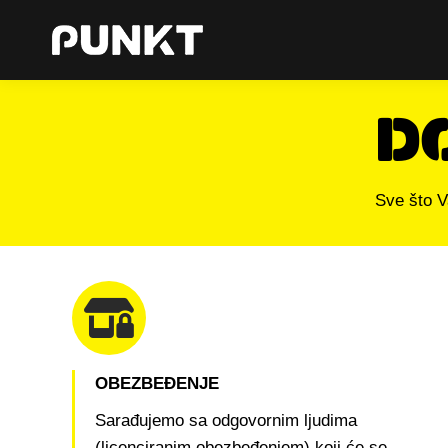
D
Sve što V
OBEZBEĐENJE
Sarađujemo sa odgovornim ljudima
(licenciranim obezbeđenjem) koji će se