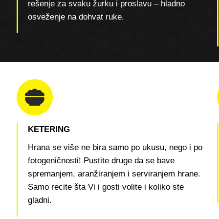
rešenje za svaku žurku i proslavu – hladno
osveženje na dohvat ruke.
KETERING
Hrana se više ne bira samo po ukusu, nego i po
fotogeničnosti! Pustite druge da se bave
spremanjem, aranžiranjem i serviranjem hrane.
Samo recite šta Vi i gosti volite i koliko ste
gladni.