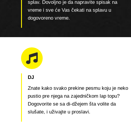
splav. Dovoljno je da napravite spisak na
vreme i sve će Vas čekati na splavu u
dogovoreno vreme.
DJ
Znate kako svako prekine pesmu koju je neko
pustio pre njega na zajedničkom lap topu?
Dogovorite se sa di-džejem šta volite da
slušate, i uživajte u proslavi.